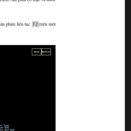
ấn phím liên tục
(trên một
F2