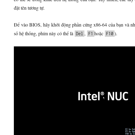
đặt tên tương tự.
Để vào BIOS, hãy khởi động phần cứng x86-64 của bạn và nh
số hệ thống, phím này có thể là
,
hoặc
).
Del
F1
F10