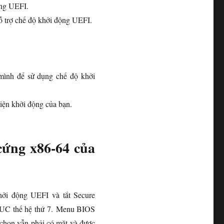
ằng UEFI.
ỗ trợ chế độ khởi động UEFI.
 mình để sử dụng chế độ khởi
iện khởi động của bạn.
cứng x86-64 của
ởi động UEFI và tắt Secure
 NUC thế hệ thứ 7. Menu BIOS
y chọn vẫn phải có mặt và được