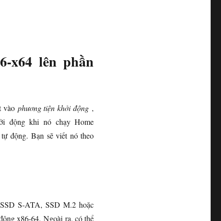
6-x64 lên phần
nt vào
phương tiện khởi động
,
hởi động khi nó chạy Home
 tự động. Bạn sẽ viết nó theo
A, SSD S-ATA, SSD M.2 hoặc
ộng x86-64. Ngoài ra, có thể