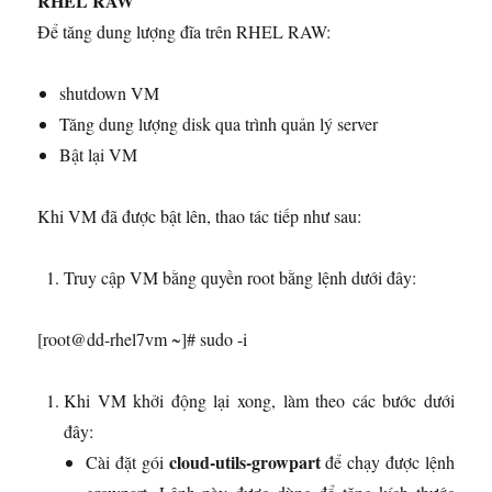
RHEL RAW
Để tăng dung lượng đĩa trên RHEL RAW:
shutdown VM
Tăng dung lượng disk qua trình quản lý server
Bật lại VM
Khi VM đã được bật lên, thao tác tiếp như sau:
Truy cập VM bằng quyền root bằng lệnh dưới đây:
[root@dd-rhel7vm ~]# sudo -i
Khi VM khởi động lại xong, làm theo các bước dưới
đây:
cloud-utils-growpart
Cài đặt gói
để chạy được lệnh