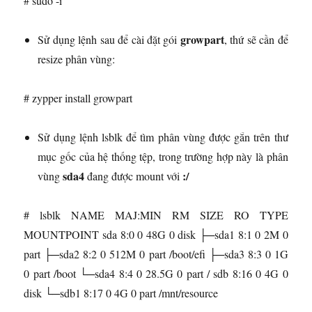
# sudo -i
growpart
Sử dụng lệnh sau để cài đặt gói
, thứ sẽ cần để
resize phân vùng:
# zypper install growpart
Sử dụng lệnh lsblk để tìm phân vùng được gắn trên thư
mục gốc của hệ thống tệp, trong trường hợp này là phân
sda4
:/
vùng
đang được mount với
# lsblk NAME MAJ:MIN RM SIZE RO TYPE
MOUNTPOINT sda 8:0 0 48G 0 disk ├─sda1 8:1 0 2M 0
part ├─sda2 8:2 0 512M 0 part /boot/efi ├─sda3 8:3 0 1G
0 part /boot └─sda4 8:4 0 28.5G 0 part / sdb 8:16 0 4G 0
disk └─sdb1 8:17 0 4G 0 part /mnt/resource