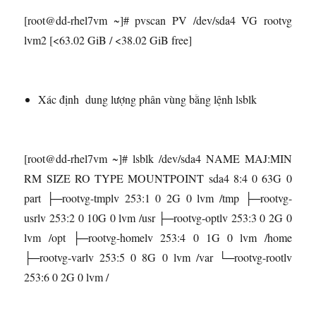
[root@dd-rhel7vm ~]# pvscan PV /dev/sda4 VG rootvg
lvm2 [<63.02 GiB / <38.02 GiB free]
Xác định dung lượng phân vùng bằng lệnh lsblk
[root@dd-rhel7vm ~]# lsblk /dev/sda4 NAME MAJ:MIN
RM SIZE RO TYPE MOUNTPOINT sda4 8:4 0 63G 0
part ├─rootvg-tmplv 253:1 0 2G 0 lvm /tmp ├─rootvg-
usrlv 253:2 0 10G 0 lvm /usr ├─rootvg-optlv 253:3 0 2G 0
lvm /opt ├─rootvg-homelv 253:4 0 1G 0 lvm /home
├─rootvg-varlv 253:5 0 8G 0 lvm /var └─rootvg-rootlv
253:6 0 2G 0 lvm /