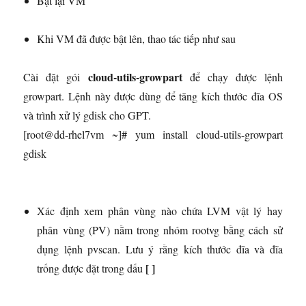
Bật lại VM
Khi VM đã được bật lên, thao tác tiếp như sau
cloud-utils-growpart
Cài đặt gói
để chạy được lệnh
growpart. Lệnh này được dùng để tăng kích thước đĩa OS
và trình xử lý gdisk cho GPT.
[root@dd-rhel7vm ~]# yum install cloud-utils-growpart
gdisk
Xác định xem phân vùng nào chứa LVM vật lý hay
phân vùng (PV) nằm trong nhóm rootvg bằng cách sử
dụng lệnh pvscan. Lưu ý rằng kích thước đĩa và đĩa
[ ]
trống được đặt trong dấu