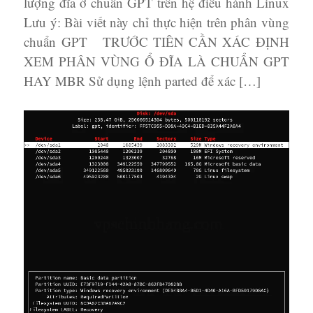
lượng đĩa ở chuẩn GPT trên hệ điều hành Linux
Lưu ý: Bài viết này chỉ thực hiện trên phân vùng
chuẩn GPT TRƯỚC TIÊN CẦN XÁC ĐỊNH
XEM PHÂN VÙNG Ổ ĐĨA LÀ CHUẨN GPT
HAY MBR Sử dụng lệnh parted để xác […]