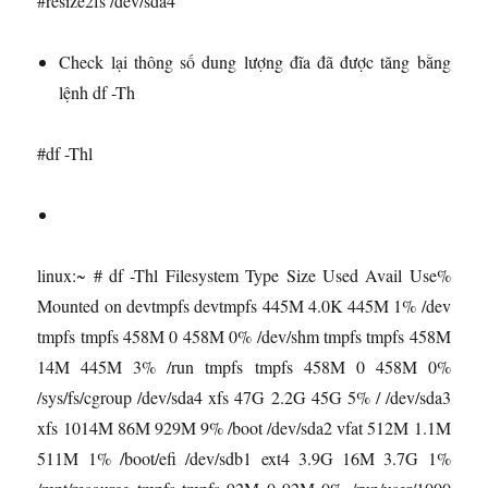
#resize2fs /dev/sda4
Check lại thông số dung lượng đĩa đã được tăng bằng
lệnh df -Th
#df -Thl
linux:~ # df -Thl Filesystem Type Size Used Avail Use%
Mounted on devtmpfs devtmpfs 445M 4.0K 445M 1% /dev
tmpfs tmpfs 458M 0 458M 0% /dev/shm tmpfs tmpfs 458M
14M 445M 3% /run tmpfs tmpfs 458M 0 458M 0%
/sys/fs/cgroup /dev/sda4 xfs 47G 2.2G 45G 5% / /dev/sda3
xfs 1014M 86M 929M 9% /boot /dev/sda2 vfat 512M 1.1M
511M 1% /boot/efi /dev/sdb1 ext4 3.9G 16M 3.7G 1%