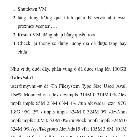
Shutdown VM
tăng dung lượng qua trình quản lý server như esxi,
proxmox.vcenter ….
Restart VM, đăng nhập bằng quyền root
Check lại thông số dung lượng đĩa đã được tăng hay
chưa
Như ví dụ dưới đây, phân vùng ổ đã được tăng lên 100GB
/dev/sda1
ở
user@myvm:~# df -Th Filesystem Type Size Used Avail
Use% Mounted on udev devtmpfs 314M 0 314M 0% /dev
tmpfs tmpfs 65M 2.3M 63M 4% /run /dev/sda1 ext4 97G
1.8G 95G 2% / tmpfs tmpfs 324M 0 324M 0% /dev/shm
tmpfs tmpfs 5.0M 0 5.0M 0% /run/lock tmpfs tmpfs 324M 0
324M 0% /sys/fs/cgroup /dev/sda15 vfat 105M 3.6M 101M