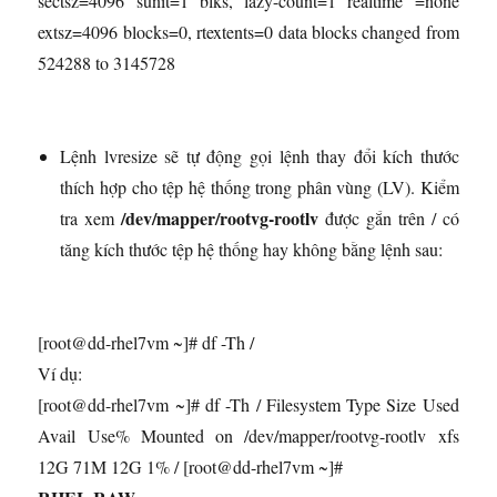
sectsz=4096 sunit=1 blks, lazy-count=1 realtime =none
extsz=4096 blocks=0, rtextents=0 data blocks changed from
524288 to 3145728
Lệnh lvresize sẽ tự động gọi lệnh thay đổi kích thước
thích hợp cho tệp hệ thống trong phân vùng (LV). Kiểm
/dev/mapper/rootvg-rootlv
tra xem
được gắn trên / có
tăng kích thước tệp hệ thống hay không bằng lệnh sau:
[root@dd-rhel7vm ~]# df -Th /
Ví dụ:
[root@dd-rhel7vm ~]# df -Th / Filesystem Type Size Used
Avail Use% Mounted on /dev/mapper/rootvg-rootlv xfs
12G 71M 12G 1% / [root@dd-rhel7vm ~]#