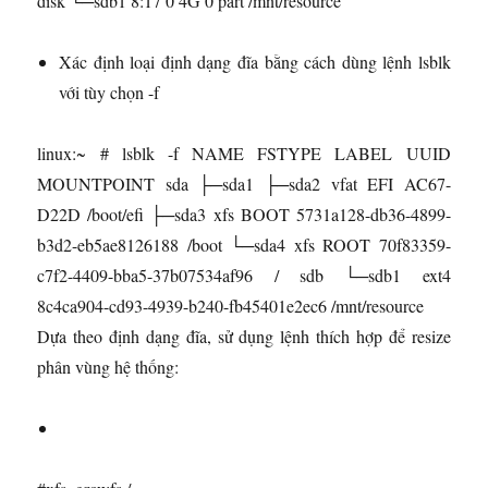
disk └─sdb1 8:17 0 4G 0 part /mnt/resource
Xác định loại định dạng đĩa bằng cách dùng lệnh lsblk
với tùy chọn -f
linux:~ # lsblk -f NAME FSTYPE LABEL UUID
MOUNTPOINT sda ├─sda1 ├─sda2 vfat EFI AC67-
D22D /boot/efi ├─sda3 xfs BOOT 5731a128-db36-4899-
b3d2-eb5ae8126188 /boot └─sda4 xfs ROOT 70f83359-
c7f2-4409-bba5-37b07534af96 / sdb └─sdb1 ext4
8c4ca904-cd93-4939-b240-fb45401e2ec6 /mnt/resource
Dựa theo định dạng đĩa, sử dụng lệnh thích hợp để resize
phân vùng hệ thống: