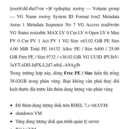
[root@dd-rhel7vm ~]# vgdisplay rootvg — Volume group
— VG Name rootvg System ID Format lvm2 Metadata
Areas 1 Metadata Sequence No 7 VG Access read/write
VG Status resizable MAX LV 0 Cur LV 6 Open LV 6 Max
PV 0 Cur PV 1 Act PV 1 VG Size <63.02 GiB PE Size
4.00 MiB Total PE 16132 Alloc PE / Size 6400 / 25.00
GiB Free PE / Size 9732 / <38.02 GiB VG UUID lPUfnV-
3aYT-zDJJ-JaPX-L2d7-n8sL-A9AgJb
Free PE / Size
Trong trường hợp này, dòng
hiển thị trống
38.02GB trong phân vùng. Bạn không cần phải thay đổi
kích thước đĩa trước khi thêm dung lượng vào phân vùng
Để thêm dung lượng disk trên RHEL 7.
x
với LVM:
shutdown VM
Tăng dung lượng disk qua trình quản lý server