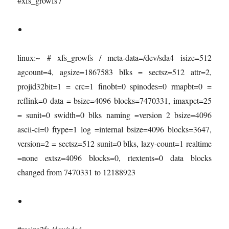
#xfs_growfs /
linux:~ # xfs_growfs / meta-data=/dev/sda4 isize=512
agcount=4, agsize=1867583 blks = sectsz=512 attr=2,
projid32bit=1 = crc=1 finobt=0 spinodes=0 rmapbt=0 =
reflink=0 data = bsize=4096 blocks=7470331, imaxpct=25
= sunit=0 swidth=0 blks naming =version 2 bsize=4096
ascii-ci=0 ftype=1 log =internal bsize=4096 blocks=3647,
version=2 = sectsz=512 sunit=0 blks, lazy-count=1 realtime
=none extsz=4096 blocks=0, rtextents=0 data blocks
changed from 7470331 to 12188923