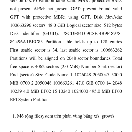
version 0.8.10 Partition table scan: MBR: protective BSD:
not present APM: not present GPT: present Found valid
GPT with protective MBR; using GPT. Disk /dev/sda:
100663296 sectors, 48.0 GiB Logical sector size: 512 bytes
Disk identifier (GUID): 78CDF84D-9C8E-4B9F-8978-
8C496A1BEC83 Partition table holds up to 128 entries
First usable sector is 34, last usable sector is 100663262
Partitions will be aligned on 2048-sector boundaries Total
free space is 4062 sectors (2.0 MiB) Number Start (sector)
End (sector) Size Code Name 1 1026048 2050047 500.0
MiB 0700 2 2050048 100663261 47.0 GiB 0700 14 2048
10239 4.0 MiB EF02 15 10240 1024000 495.0 MiB EF00
EFI System Partition
Mở rộng filesystem trên phân vùng bằng xfs_growfs