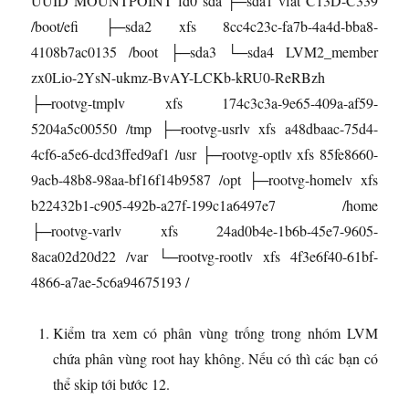
UUID MOUNTPOINT fd0 sda ├─sda1 vfat C13D-C339
/boot/efi ├─sda2 xfs 8cc4c23c-fa7b-4a4d-bba8-
4108b7ac0135 /boot ├─sda3 └─sda4 LVM2_member
zx0Lio-2YsN-ukmz-BvAY-LCKb-kRU0-ReRBzh
├─rootvg-tmplv xfs 174c3c3a-9e65-409a-af59-
5204a5c00550 /tmp ├─rootvg-usrlv xfs a48dbaac-75d4-
4cf6-a5e6-dcd3ffed9af1 /usr ├─rootvg-optlv xfs 85fe8660-
9acb-48b8-98aa-bf16f14b9587 /opt ├─rootvg-homelv xfs
b22432b1-c905-492b-a27f-199c1a6497e7 /home
├─rootvg-varlv xfs 24ad0b4e-1b6b-45e7-9605-
8aca02d20d22 /var └─rootvg-rootlv xfs 4f3e6f40-61bf-
4866-a7ae-5c6a94675193 /
Kiểm tra xem có phân vùng trống trong nhóm LVM
chứa phân vùng root hay không. Nếu có thì các bạn có
thể skip tới bước 12.