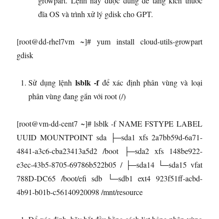
growpart. Lệnh này được dùng để tăng kích thước
đĩa OS và trình xử lý gdisk cho GPT.
[root@dd-rhel7vm ~]# yum install cloud-utils-growpart
gdisk
lsblk -f
Sử dụng lệnh
để xác định phân vùng và loại
phân vùng đang gắn với root (/)
[root@vm-dd-cent7 ~]# lsblk -f NAME FSTYPE LABEL
UUID MOUNTPOINT sda ├─sda1 xfs 2a7bb59d-6a71-
4841-a3c6-cba23413a5d2 /boot ├─sda2 xfs 148be922-
e3ec-43b5-8705-69786b522b05 / ├─sda14 └─sda15 vfat
788D-DC65 /boot/efi sdb └─sdb1 ext4 923f51ff-acbd-
4b91-b01b-c56140920098 /mnt/resource