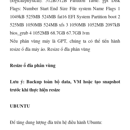
(logical/physical): 512B/512B Partition Table: gpt Disk
Flags: Number Start End Size File system Name Flags 1
1049kB 525MB 524MB fat16 EFI System Partition boot 2
525MB 1050MB 524MB xfs 3 1050MB 1052MB 2097kB
bios_grub 4 1052MB 68.7GB 67.7GB lvm
Nếu phân vùng máy là GPT, chúng ta có thể tiến hành
resize ổ đĩa máy ảo. Resize ổ đĩa phân vùng
Resize ổ đĩa phân vùng
Lưu ý: Backup toàn bộ data, VM hoặc tạo snapshot
trước khi thực hiện resize
UBUNTU
Để tăng dung lượng đĩa trên hệ điều hành Ubuntu: