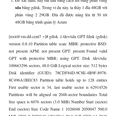
Để xác định, hãy bắt đầu bằng cách list bảng phân vùng
sda
bằng gdisk. Trong ví dụ này, ta thấy 1 đĩa 48GB với
phân vùng 2 29GB. Đĩa đã được nâng lên từ 30 tới
48GB bằng trình quản lý Azure
[root@vm-dd-cent7 ~]# gdisk -l /dev/sda GPT fdisk (gdisk)
version 0.8.10 Partition table scan: MBR: protective BSD:
not present APM: not present GPT: present Found valid
GPT with protective MBR; using GPT. Disk /dev/sda:
100663296 sectors, 48.0 GiB Logical sector size: 512 bytes
Disk identifier (GUID): 78CDF84D-9C8E-4B9F-8978-
8C496A1BEC83 Partition table holds up to 128 entries
First usable sector is 34, last usable sector is 62914526
Partitions will be aligned on 2048-sector boundaries Total
free space is 6076 sectors (3.0 MiB) Number Start (sector)
End (sector) Size Code Name 1 1026048 2050047 500.0