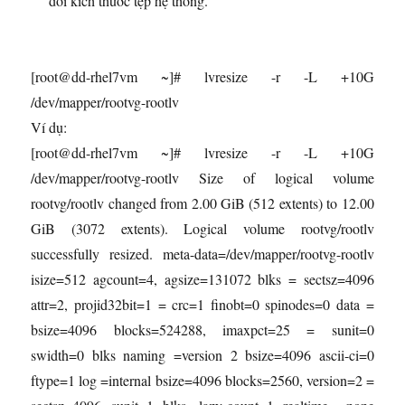
đổi kích thước tệp hệ thống.
[root@dd-rhel7vm ~]# lvresize -r -L +10G
/dev/mapper/rootvg-rootlv
Ví dụ:
[root@dd-rhel7vm ~]# lvresize -r -L +10G
/dev/mapper/rootvg-rootlv Size of logical volume
rootvg/rootlv changed from 2.00 GiB (512 extents) to 12.00
GiB (3072 extents). Logical volume rootvg/rootlv
successfully resized. meta-data=/dev/mapper/rootvg-rootlv
isize=512 agcount=4, agsize=131072 blks = sectsz=4096
attr=2, projid32bit=1 = crc=1 finobt=0 spinodes=0 data =
bsize=4096 blocks=524288, imaxpct=25 = sunit=0
swidth=0 blks naming =version 2 bsize=4096 ascii-ci=0
ftype=1 log =internal bsize=4096 blocks=2560, version=2 =