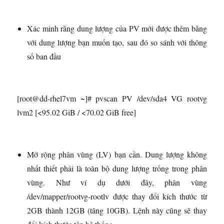
Xác minh rằng dung lượng của PV mới được thêm bằng
với dung lượng bạn muốn tạo, sau đó so sánh với thông
số ban đầu
[root@dd-rhel7vm ~]# pvscan PV /dev/sda4 VG rootvg
lvm2 [<95.02 GiB / <70.02 GiB free]
Mở rộng phân vùng (LV) bạn cần. Dung lượng không
nhất thiết phải là toàn bộ dung lượng trống trong phân
vùng. Như ví dụ dưới đây, phân vùng
/dev/mapper/rootvg-rootlv được thay đổi kích thước từ
2GB thành 12GB (tăng 10GB). Lệnh này cũng sẽ thay