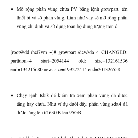
Mở rộng phân vùng chứa PV bằng lệnh growpart, tên
thiết bị và số phân vùng. Làm như vậy sẽ mở rộng phân
vùng chỉ định và sử dụng toàn bộ dung lượng trên ổ.
[root@dd-rhel7vm ~]# growpart /dev/sda 4 CHANGED:
partition=4 start=2054144 old: size=132161536
end=134215680 new: size=199272414 end=201326558
Chạy lệnh lsblk để kiểm tra xem phân vùng đã được
sda4
tăng hay chưa. Như ví dụ dưới đây, phân vùng
đã
được tăng lên từ 63GB lên 95GB: