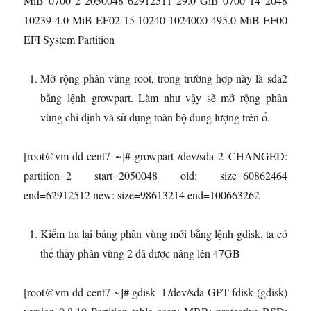
MiB 0700 2 2050048 62912511 29.0 GiB 0700 14 2048
10239 4.0 MiB EF02 15 10240 1024000 495.0 MiB EF00
EFI System Partition
Mở rộng phân vùng root, trong trường hợp này là sda2
bằng lệnh growpart. Làm như vậy sẽ mở rộng phân
vùng chỉ định và sử dụng toàn bộ dung lượng trên ổ.
[root@vm-dd-cent7 ~]# growpart /dev/sda 2 CHANGED:
partition=2 start=2050048 old: size=60862464
end=62912512 new: size=98613214 end=100663262
Kiểm tra lại bảng phân vùng mới bằng lệnh gdisk, ta có
thể thấy phân vùng 2 đã được nâng lên 47GB
[root@vm-dd-cent7 ~]# gdisk -l /dev/sda GPT fdisk (gdisk)