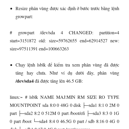
Resize phân vùng được xác định ở bước trước bằng lệnh
growpart:
# growpart /dev/sda 4 CHANGED: partition=4
start=3151872 old: size=59762655 end=62914527 new:
size=97511391 end=100663263
Chạy lệnh lsblk để kiểm tra xem phân vùng đã được
tăng hay chưa. Như ví dụ dưới đây, phân vùng
/dev/sda4
đã được tăng lên 46.5 GB:
linux:~ # lsblk NAME MAJ:MIN RM SIZE RO TYPE
MOUNTPOINT sda 8:0 0 48G 0 disk ├─sda1 8:1 0 2M 0
part ├─sda2 8:2 0 512M 0 part /boot/efi ├─sda3 8:3 0 1G
0 part /boot └─sda4 8:4 0 46.5G 0 part / sdb 8:16 0 4G 0