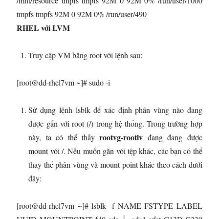
/mnt/resource tmpfs tmpfs 92M 0 92M 0% /run/user/1000
tmpfs tmpfs 92M 0 92M 0% /run/user/490
RHEL với LVM
Truy cập VM bằng root với lệnh sau:
[root@dd-rhel7vm ~]# sudo -i
Sử dụng lệnh lsblk để xác định phân vùng nào đang
được gắn với root (/) trong hệ thống. Trong trường hợp
rootvg-rootlv
này, ta có thể thấy
đang đang được
mount với /. Nếu muốn gắn với tệp khác, các bạn có thể
thay thế phân vùng và mount point khác theo cách dưới
đây:
[root@dd-rhel7vm ~]# lsblk -f NAME FSTYPE LABEL