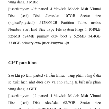
vùng đang là MBR
[user@myvm ~]# parted -l /dev/sda Model: Msft Virtual
Disk (scsi) Disk /dev/sda: 107GB Sector size
(logical/physical): 512B/512B Partition Table: msdos
Number Start End Size Type File system Flags 1 1049kB
525MB 524MB primary ext4 boot 2 525MB 34.4GB
33.8GB primary ext4 [user@myvm ~]#
GPT partition
Sau khi gõ lệnh parted và bấm Enter, bảng phân vùng ổ đĩa
sẽ xuất hiện như dưới đây và cho chúng ta biết nếu phân
vùng đang là GPT
[user@myvm ~]# parted -l /dev/sda Model: Msft Virtual
Disk (scsi) Disk /dev/sda: 68.7GB Sector size