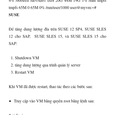
4% /boot/efi /dev/sdb1 ext4 20G 44M 19G 1% /mnt tmpfs
tmpfs 65M 0 65M 0% /run/user/1000 user@myvm:~#
SUSE
Để tăng dung lượng đĩa trên SUSE 12 SP4, SUSE SLES
12 cho SAP, SUSE SLES 15, và SUSE SLES 15 cho
SAP:
Shutdown VM
tăng dung lượng qua trình quản lý server
Restart VM
Khi VM đã được restart, thao tác theo các bước sau:
Truy cập vào VM bằng quyền root bằng lệnh sau: