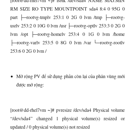
[root@dd-rhel7vm ~]# lsblk /dev/sda4 NAME MAJ:MIN
RM SIZE RO TYPE MOUNTPOINT sda4 8:4 0 95G 0
part ├─rootvg-tmplv 253:1 0 2G 0 lvm /tmp ├─rootvg-
usrlv 253:2 0 10G 0 lvm /usr ├─rootvg-optlv 253:3 0 2G 0
lvm /opt ├─rootvg-homelv 253:4 0 1G 0 lvm /home
├─rootvg-varlv 253:5 0 8G 0 lvm /var └─rootvg-rootlv
253:6 0 2G 0 lvm /
Mở rộng PV để sử dụng phần còn lại của phân vùng mới
được mở rộng:
[root@dd-rhel7vm ~]# pvresize /dev/sda4 Physical volume
“/dev/sda4” changed 1 physical volume(s) resized or
updated / 0 physical volume(s) not resized