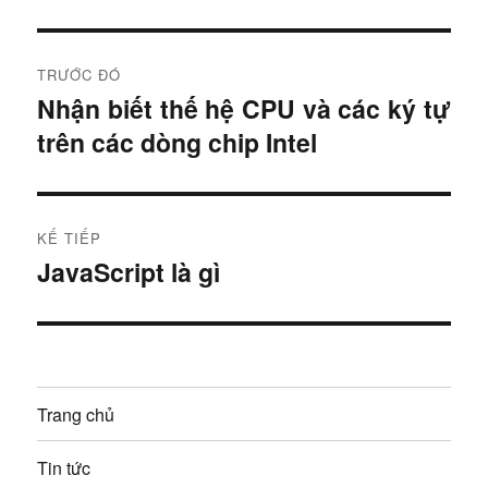
Đ
TRƯỚC ĐÓ
i
Nhận biết thế hệ CPU và các ký tự
B
trên các dòng chip Intel
à
ề
i
u
t
r
h
KẾ TIẾP
ư
JavaScript là gì
B
ư
ớ
à
c
ớ
i
:
t
n
i
Trang chủ
g
ế
p
b
Tin tức
: