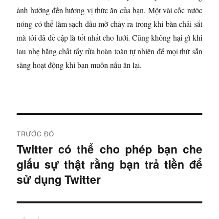
ảnh hưởng đến hương vị thức ăn của bạn. Một vài cốc nước
nóng có thể làm sạch dầu mỡ chảy ra trong khi bàn chải sắt
mà tôi đã đề cập là tốt nhất cho lưới. Cũng không hại gì khi
lau nhẹ bằng chất tẩy rửa hoàn toàn tự nhiên để mọi thứ sẵn
sàng hoạt động khi bạn muốn nấu ăn lại.
Đ
TRƯỚC ĐÓ
i
Twitter có thể cho phép bạn che
B
giấu sự thật rằng bạn trả tiền để
à
ề
i
sử dụng Twitter
u
t
r
h
ư