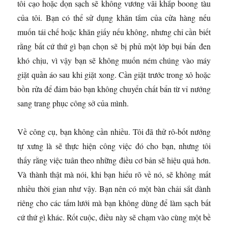
tôi cạo hoặc dọn sạch sẽ không vương vãi khắp boong tàu
của tôi. Bạn có thể sử dụng khăn tắm của cửa hàng nếu
muốn tái chế hoặc khăn giấy nếu không, nhưng chỉ cần biết
rằng bất cứ thứ gì bạn chọn sẽ bị phủ một lớp bụi bẩn đen
khó chịu, vì vậy bạn sẽ không muốn ném chúng vào máy
giặt quần áo sau khi giặt xong. Cần giặt trước trong xô hoặc
bồn rửa để đảm bảo bạn không chuyển chất bẩn từ vỉ nướng
sang trang phục công sở của mình.
Về công cụ, bạn không cần nhiều. Tôi đã thử rô-bốt nướng
tự xưng là sẽ thực hiện công việc đó cho bạn, nhưng tôi
thấy rằng việc tuân theo những điều cơ bản sẽ hiệu quả hơn.
Và thành thật mà nói, khi bạn hiểu rõ về nó, sẽ không mất
nhiều thời gian như vậy. Bạn nên có một bàn chải sắt dành
riêng cho các tấm lưới mà bạn không dùng để làm sạch bất
cứ thứ gì khác. Rốt cuộc, điều này sẽ chạm vào cùng một bề