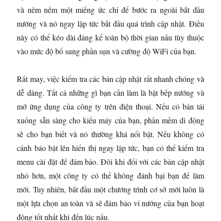
và nêm nếm một miếng ức chỉ để bước ra ngoài bắt đầu
nướng và nó ngay lập tức bắt đầu quá trình cập nhật. Điều
này có thể kéo dài đáng kể toàn bộ thời gian nấu tùy thuộc
vào mức độ bổ sung phần sụn và cường độ WiFi của bạn.
Rất may, việc kiểm tra các bản cập nhật rất nhanh chóng và
dễ dàng. Tất cả những gì bạn cần làm là bật bếp nướng và
mở ứng dụng của công ty trên điện thoại. Nếu có bản tải
xuống sẵn sàng cho kiểu máy của bạn, phần mềm di động
sẽ cho bạn biết và nó thường khá nổi bật. Nếu không có
cảnh báo bật lên hiển thị ngay lập tức, bạn có thể kiểm tra
menu cài đặt để đảm bảo. Đôi khi đối với các bản cập nhật
nhỏ hơn, một công ty có thể không đánh bại bạn để làm
mới. Tuy nhiên, bắt đầu một chương trình cơ sở mới luôn là
một lựa chọn an toàn và sẽ đảm bảo vỉ nướng của bạn hoạt
động tốt nhất khi đến lúc nấu.