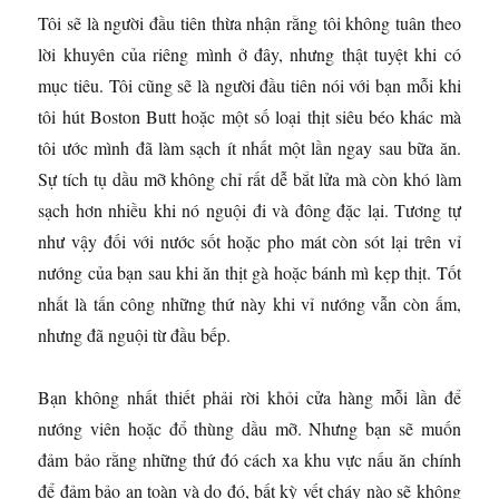
Tôi sẽ là người đầu tiên thừa nhận rằng tôi không tuân theo
lời khuyên của riêng mình ở đây, nhưng thật tuyệt khi có
mục tiêu. Tôi cũng sẽ là người đầu tiên nói với bạn mỗi khi
tôi hút Boston Butt hoặc một số loại thịt siêu béo khác mà
tôi ước mình đã làm sạch ít nhất một lần ngay sau bữa ăn.
Sự tích tụ dầu mỡ không chỉ rất dễ bắt lửa mà còn khó làm
sạch hơn nhiều khi nó nguội đi và đông đặc lại. Tương tự
như vậy đối với nước sốt hoặc pho mát còn sót lại trên vỉ
nướng của bạn sau khi ăn thịt gà hoặc bánh mì kẹp thịt. Tốt
nhất là tấn công những thứ này khi vỉ nướng vẫn còn ấm,
nhưng đã nguội từ đầu bếp.
Bạn không nhất thiết phải rời khỏi cửa hàng mỗi lần để
nướng viên hoặc đổ thùng dầu mỡ. Nhưng bạn sẽ muốn
đảm bảo rằng những thứ đó cách xa khu vực nấu ăn chính
để đảm bảo an toàn và do đó, bất kỳ vết cháy nào sẽ không