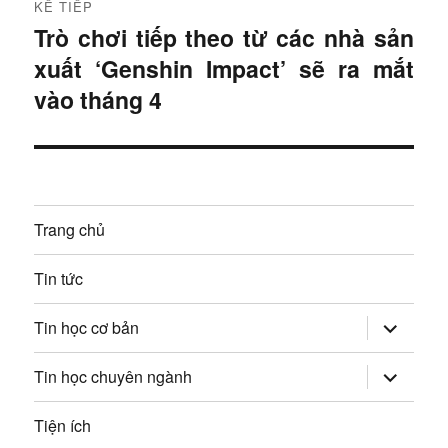
KẾ TIẾP
ư
ớ
Trò chơi tiếp theo từ các nhà sản
B
c
ớ
xuất ‘Genshin Impact’ sẽ ra mắt
à
:
i
vào tháng 4
n
t
g
i
ế
b
p
à
Trang chủ
:
i
Tin tức
v
mở
Tin học cơ bản
rộng
i
trình
đơn
mở
Tin học chuyên ngành
con
rộng
ế
trình
đơn
Tiện ích
t
con