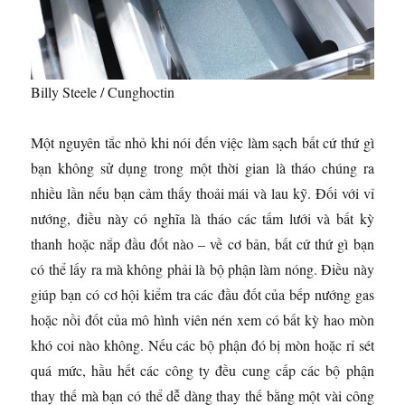
Billy Steele / Cunghoctin
Một nguyên tắc nhỏ khi nói đến việc làm sạch bất cứ thứ gì
bạn không sử dụng trong một thời gian là tháo chúng ra
nhiều lần nếu bạn cảm thấy thoải mái và lau kỹ. Đối với vỉ
nướng, điều này có nghĩa là tháo các tấm lưới và bất kỳ
thanh hoặc nắp đầu đốt nào – về cơ bản, bất cứ thứ gì bạn
có thể lấy ra mà không phải là bộ phận làm nóng. Điều này
giúp bạn có cơ hội kiểm tra các đầu đốt của bếp nướng gas
hoặc nồi đốt của mô hình viên nén xem có bất kỳ hao mòn
khó coi nào không. Nếu các bộ phận đó bị mòn hoặc rỉ sét
quá mức, hầu hết các công ty đều cung cấp các bộ phận
thay thế mà bạn có thể dễ dàng thay thế bằng một vài công