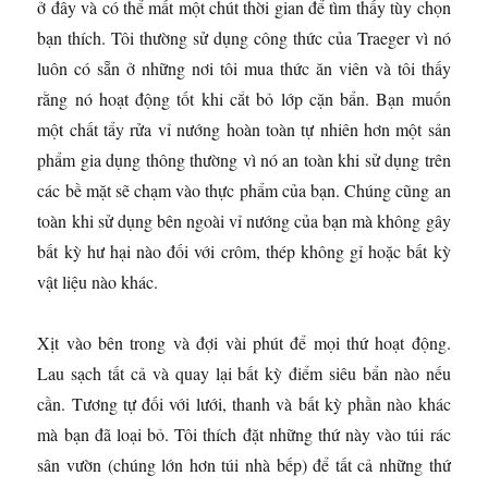
ở đây và có thể mất một chút thời gian để tìm thấy tùy chọn
bạn thích. Tôi thường sử dụng công thức của Traeger vì nó
luôn có sẵn ở những nơi tôi mua thức ăn viên và tôi thấy
rằng nó hoạt động tốt khi cắt bỏ lớp cặn bẩn. Bạn muốn
một chất tẩy rửa vỉ nướng hoàn toàn tự nhiên hơn một sản
phẩm gia dụng thông thường vì nó an toàn khi sử dụng trên
các bề mặt sẽ chạm vào thực phẩm của bạn. Chúng cũng an
toàn khi sử dụng bên ngoài vỉ nướng của bạn mà không gây
bất kỳ hư hại nào đối với crôm, thép không gỉ hoặc bất kỳ
vật liệu nào khác.
Xịt vào bên trong và đợi vài phút để mọi thứ hoạt động.
Lau sạch tất cả và quay lại bất kỳ điểm siêu bẩn nào nếu
cần. Tương tự đối với lưới, thanh và bất kỳ phần nào khác
mà bạn đã loại bỏ. Tôi thích đặt những thứ này vào túi rác
sân vườn (chúng lớn hơn túi nhà bếp) để tất cả những thứ