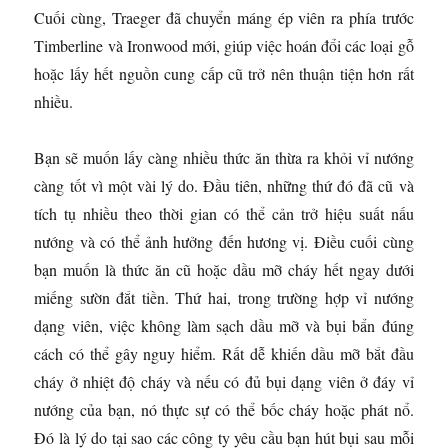
Cuối cùng, Traeger đã chuyển máng ép viên ra phía trước
Timberline và Ironwood mới, giúp việc hoán đổi các loại gỗ
hoặc lấy hết nguồn cung cấp cũ trở nên thuận tiện hơn rất
nhiều.
Bạn sẽ muốn lấy càng nhiều thức ăn thừa ra khỏi vỉ nướng
càng tốt vì một vài lý do. Đầu tiên, những thứ đó đã cũ và
tích tụ nhiều theo thời gian có thể cản trở hiệu suất nấu
nướng và có thể ảnh hưởng đến hương vị. Điều cuối cùng
bạn muốn là thức ăn cũ hoặc dầu mỡ cháy hết ngay dưới
miếng sườn đắt tiền. Thứ hai, trong trường hợp vỉ nướng
dạng viên, việc không làm sạch dầu mỡ và bụi bẩn đúng
cách có thể gây nguy hiểm. Rất dễ khiến dầu mỡ bắt đầu
cháy ở nhiệt độ cháy và nếu có đủ bụi dạng viên ở đáy vỉ
nướng của bạn, nó thực sự có thể bốc cháy hoặc phát nổ.
Đó là lý do tại sao các công ty yêu cầu bạn hút bụi sau mỗi