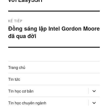
ề
i
u
t
r
h
KẾ TIẾP
ư
Đồng sáng lập Intel Gordon Moore
B
ư
ớ
đã qua đời
à
c
ớ
i
:
t
n
i
g
ế
Trang chủ
p
b
:
Tin tức
à
mở
i
Tin học cơ bản
rộng
trình
v
đơn
mở
Tin học chuyên ngành
con
rộng