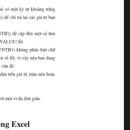
hể có một ký tự khoảng trắng
để chỉ trả lại các giá trị bạn
F() đề cập đến một sổ làm
 #VALUE! lỗi.
UNTIF() không phân biệt chữ
rả về lỗi, vì vậy nếu bạn đang
t vấn đề.
a trên giá trị màu nền hoặc
ới một ví dụ đơn giản.
ng Excel