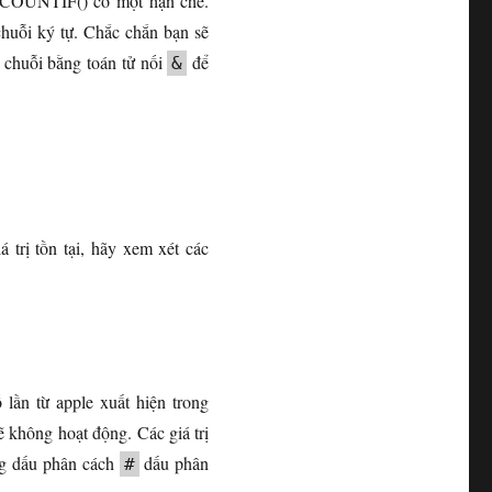
àm COUNTIF() có một hạn chế.
 chuỗi ký tự. Chắc chắn bạn sẽ
c chuỗi bằng toán tử nối
để
&
trị tồn tại, hãy xem xét các
lần từ apple xuất hiện trong
 không hoạt động. Các giá trị
ng dấu phân cách
dấu phân
#