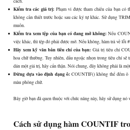
cách.
Kiểm tra các giá trị:
Phạm vi được tham chiếu của bạn có t
không cần thiết trước hoặc sau các ký tự khác. Sử dụng TRIM() 
muốn.
Kiểm tra xem tệp của bạn có đang mở không:
Nếu COUNTI
việc khác, thì tệp đó phải được mở. Nếu không, hàm trả về lỗi
Hãy xem kỹ văn bản tiêu chí của bạn:
Giá trị tiêu chí CO
hoa chữ thường. Tuy nhiên, dấu ngoặc nhọn trong tiêu chí sẽ t
dán một giá trị, hãy cẩn thận. Nói chung, đây không phải là mộ
Đừng dựa vào định dạng ô:
COUNTIF() không thể đếm ô dự
màu phông chữ.
Bây giờ bạn đã quen thuộc với chức năng này, hãy sử dụng nó v
Cách sử dụng hàm COUNTIF tro