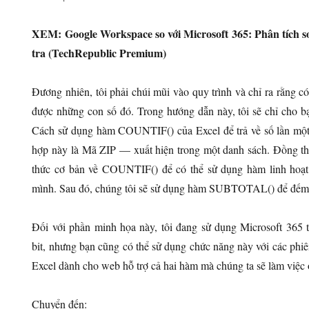
XEM: Google Workspace so với Microsoft 365: Phân tích s
tra (TechRepublic Premium)
Đương nhiên, tôi phải chúi mũi vào quy trình và chỉ ra rằng c
được những con số đó. Trong hướng dẫn này, tôi sẽ chỉ cho bạ
Cách sử dụng hàm COUNTIF() của Excel để trả về số lần một g
hợp này là Mã ZIP — xuất hiện trong một danh sách. Đồng thời,
thức cơ bản về COUNTIF() để có thể sử dụng hàm linh hoạt
mình. Sau đó, chúng tôi sẽ sử dụng hàm SUBTOTAL() để đếm 
Đối với phần minh họa này, tôi đang sử dụng Microsoft 365
bit, nhưng bạn cũng có thể sử dụng chức năng này với các phiê
Excel dành cho web hỗ trợ cả hai hàm mà chúng ta sẽ làm việc 
Chuyển đến: