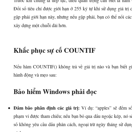
Trước khi chúng ta tiếp tục, điều quan trọng cần biết là h
Đối số tiêu chí được giới hạn ở 255 ký tự khi sử dụng giá trị
gặp phải giới hạn này, nhưng nếu gặp phải, bạn có thể nối cá
xây dựng một chuỗi dài hơn.
Khắc phục sự cố COUNTIF
Nếu hàm COUNTIF() không trả về giá trị nào và bạn biết giá 
hành động và mẹo sau:
Bảo hiểm Windows phải đọc
Đảm bảo phân định các giá trị:
Ví dụ: “apples” sẽ đếm số 
phạm vi được tham chiếu; nếu bạn bỏ qua dấu ngoặc kép, nó sẽ
số không yêu cầu dấu phân cách, ngoại trừ ngày tháng sử dụ