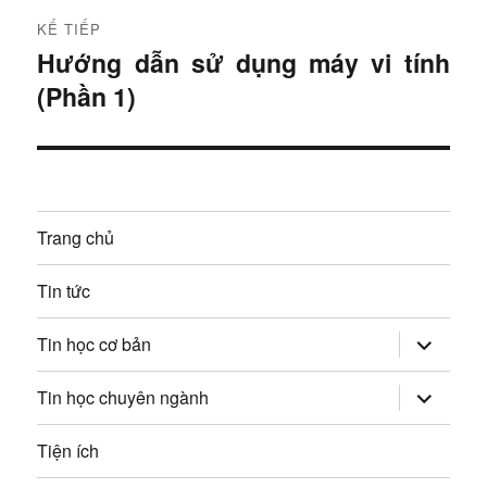
u
t
KẾ TIẾP
r
h
Hướng dẫn sử dụng máy vi tính
B
ư
(Phần 1)
à
ư
ớ
i
c
ớ
t
:
i
n
ế
Trang chủ
g
p
:
b
Tin tức
à
mở
Tin học cơ bản
rộng
trình
i
đơn
mở
Tin học chuyên ngành
con
rộng
v
trình
đơn
Tiện ích
con
i