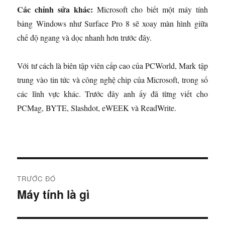
Các chỉnh sửa khác:
Microsoft cho biết một máy tính
bảng Windows như Surface Pro 8 sẽ xoay màn hình giữa
chế độ ngang và dọc nhanh hơn trước đây.
Với tư cách là biên tập viên cấp cao của PCWorld, Mark tập
trung vào tin tức và công nghệ chip của Microsoft, trong số
các lĩnh vực khác. Trước đây anh ấy đã từng viết cho
PCMag, BYTE, Slashdot, eWEEK và ReadWrite.
Đ
TRƯỚC ĐÓ
i
Máy tính là gì
B
à
ề
i