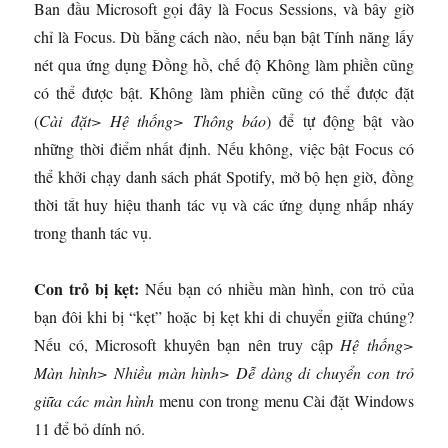
Ban đầu Microsoft gọi đây là Focus Sessions, và bây giờ
chỉ là Focus. Dù bằng cách nào, nếu bạn bật Tính năng lấy
nét qua ứng dụng Đồng hồ, chế độ Không làm phiền cũng
có thể được bật. Không làm phiền cũng có thể được đặt
(
Cài đặt> Hệ thống> Thông báo
) để tự động bật vào
những thời điểm nhất định. Nếu không, việc bật Focus có
thể khởi chạy danh sách phát Spotify, mở bộ hẹn giờ, đồng
thời tắt huy hiệu thanh tác vụ và các ứng dụng nhấp nháy
trong thanh tác vụ.
Con trỏ bị kẹt:
Nếu bạn có nhiều màn hình, con trỏ của
bạn đôi khi bị “kẹt” hoặc bị kẹt khi di chuyển giữa chúng?
Nếu có, Microsoft khuyên bạn nên truy cập
Hệ thống>
Màn hình> Nhiều màn hình> Dễ dàng di chuyển con trỏ
giữa các màn hình
menu con trong menu Cài đặt Windows
11 để bỏ dính nó.